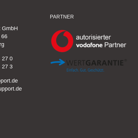
PARTNER
rt GmbH
– 66
rg
 27 0
 27 3
port.de
upport.de