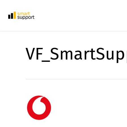
Skip
to
main
content
VF_SmartSup