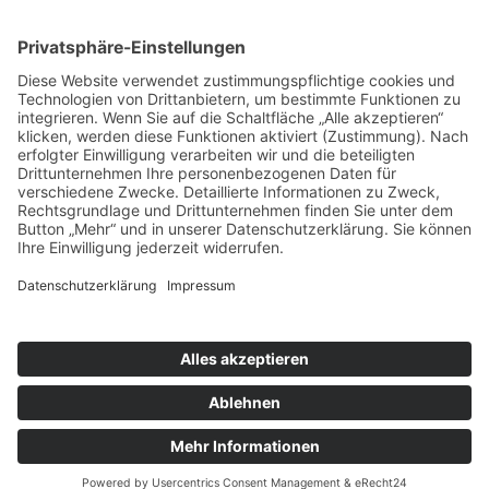
T 040 790 273 27 0
F 040 790 273 27 3
www.smartsupport.de
hallo@smartsupport.de
PARTNER