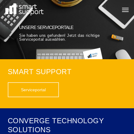
Skip
Men
to
main
content
UNSERE SERVICEPORTALE
Sie haben uns gefunden! Jetzt das richtige
Serviceportal auswählen.
SMART SUPPORT
Serviceportal
CONVERGE TECHNOLOGY
SOLUTIONS