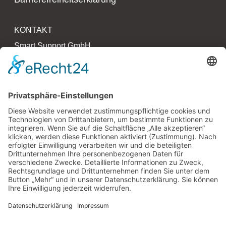
KONTAKT
Smart Support GmbH
Kollaustr. 64 – 66
22529 Hamburg
T 040 790 273 27 0
F 040 790 273 27 3
www.smartsupport.de
hallo@smartsupport.de
PARTNER