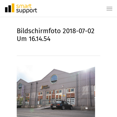
Skip
Men
to
main
content
Bildschirmfoto 2018-07-02
Um 16.14.54