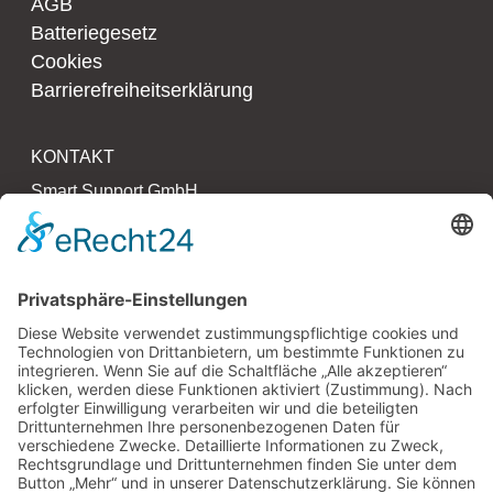
AGB
Batteriegesetz
Cookies
Barrierefreiheitserklärung
KONTAKT
Smart Support GmbH
Kollaustr. 64 – 66
22529 Hamburg
T 040 790 273 27 0
F 040 790 273 27 3
www.smartsupport.de
hallo@smartsupport.de
PARTNER