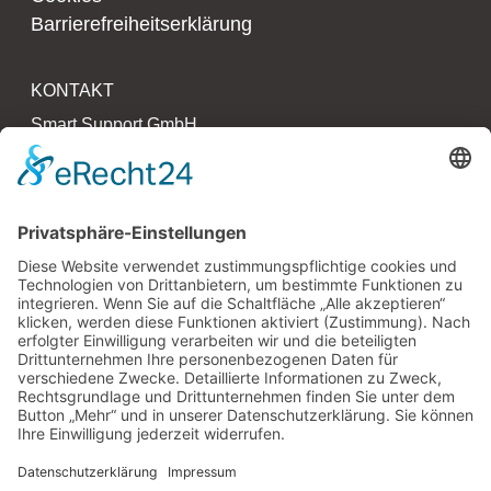
Barrierefreiheitserklärung
KONTAKT
Smart Support GmbH
Kollaustr. 64 – 66
22529 Hamburg
T 040 790 273 27 0
F 040 790 273 27 3
www.smartsupport.de
hallo@smartsupport.de
PARTNER