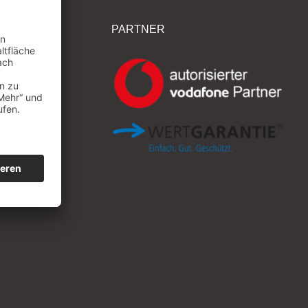
PARTNER
rt GmbH
– 66
rg
 27 0
 27 3
port.de
upport.de