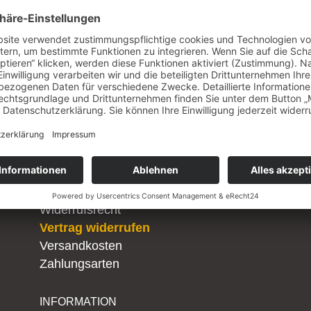
SERVICE
KONTAKT
.
Whitelabel
Smart Suppo
Firmenkunden
Kollaustr. 64 
nen
Serviceportal
22529 Hambu
Datenlöschung
T 040 790 273
erer
Staging
F 040 790 273
Alle Serviceportale
www.smartsup
BESTELLUNG
hallo@smarts
Widerrufsrecht
Vertrag widerrufen
Versandkosten
Zahlungsarten
INFORMATION