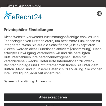
Smart Support GmbH
Kollaustr. 64 – 66
22529 Hamburg
T 040 790 273 27 0
F 040 790 273 27 3
www.smartsupport.de
hallo@smartsupport.de
PARTNER