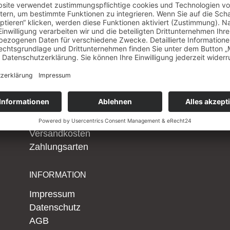
Firmenkunden
Kollaustr. 64 
nen
Serviceportal
22529 Hambu
Datenlöschung
T 040 790 273
erer
Staging
F 040 790 273
Alle Serviceportale
www.smartsup
BESTELLUNG
hallo@smarts
Widerrufsrecht
Vertrag widerrufen
Versandkosten
Zahlungsarten
INFORMATION
Impressum
Datenschutz
AGB