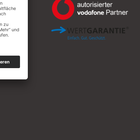
– 66
rg
 27 0
 27 3
port.de
upport.de