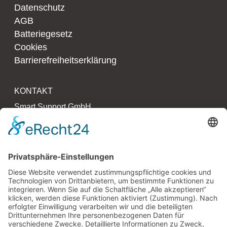
Datenschutz
AGB
Batteriegesetz
Cookies
Barrierefreiheitserklärung
KONTAKT
Smart Support GmbH
Kollaustr. 64 – 66
22529 Hamburg
T 040 790 273 27 0
F 040 790 273 27 3
www.smartsupport.de
hallo@smartsupport.de
PARTNER